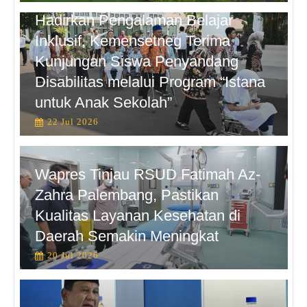
Hadirkan Pengalaman Belajar
Inklusif, Kemensetneg Terima
Kunjungan Siswa Penyandang
Disabilitas melalui Program “Istana
untuk Anak Sekolah”
22 Jul 2026
Wapres Tinjau RSUD Fatimah Az-
Zahra Palembang, Pastikan
Kualitas Layanan Kesehatan di
Daerah Semakin Meningkat
20 Jul 2026