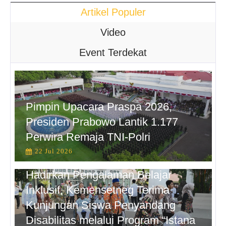
Artikel Populer
Video
Event Terdekat
Pimpin Upacara Praspa 2026,
Presiden Prabowo Lantik 1.177
Perwira Remaja TNI-Polri
22 Jul 2026
Hadirkan Pengalaman Belajar
Inklusif, Kemensetneg Terima
Kunjungan Siswa Penyandang
Disabilitas melalui Program “Istana