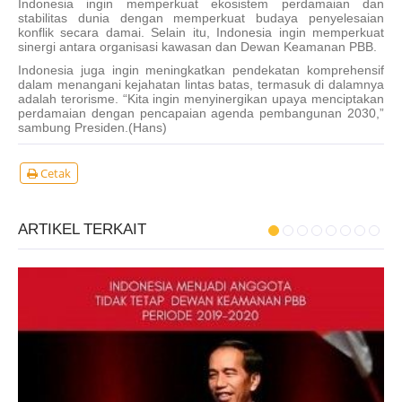
Indonesia ingin memperkuat ekosistem perdamaian dan
stabilitas dunia dengan memperkuat budaya penyelesaian
konflik secara damai. Selain itu, Indonesia ingin memperkuat
sinergi antara organisasi kawasan dan Dewan Keamanan PBB.
Indonesia juga ingin meningkatkan pendekatan komprehensif
dalam menangani kejahatan lintas batas, termasuk di dalamnya
adalah terorisme. “Kita ingin menyinergikan upaya menciptakan
perdamaian dengan pencapaian agenda pembangunan 2030,”
sambung Presiden.(Hans)
Cetak
ARTIKEL TERKAIT