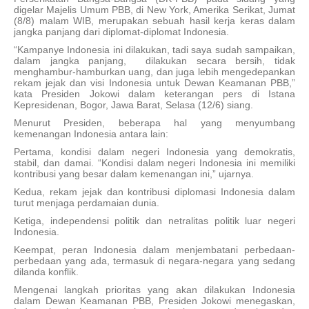
digelar Majelis Umum PBB, di New York, Amerika Serikat, Jumat
(8/8) malam WIB, merupakan sebuah hasil kerja keras dalam
jangka panjang dari diplomat-diplomat Indonesia.
“Kampanye Indonesia ini dilakukan, tadi saya sudah sampaikan,
dalam jangka panjang, dilakukan secara bersih, tidak
menghambur-hamburkan uang, dan juga lebih mengedepankan
rekam jejak dan visi Indonesia untuk Dewan Keamanan PBB,”
kata Presiden Jokowi dalam keterangan pers di Istana
Kepresidenan, Bogor, Jawa Barat, Selasa (12/6) siang.
Menurut Presiden, beberapa hal yang menyumbang
kemenangan Indonesia antara lain:
Pertama, kondisi dalam negeri Indonesia yang demokratis,
stabil, dan damai. “Kondisi dalam negeri Indonesia ini memiliki
kontribusi yang besar dalam kemenangan ini,” ujarnya.
Kedua, rekam jejak dan kontribusi diplomasi Indonesia dalam
turut menjaga perdamaian dunia.
Ketiga, independensi politik dan netralitas politik luar negeri
Indonesia.
Keempat, peran Indonesia dalam menjembatani perbedaan-
perbedaan yang ada, termasuk di negara-negara yang sedang
dilanda konflik.
Mengenai langkah prioritas yang akan dilakukan Indonesia
dalam Dewan Keamanan PBB, Presiden Jokowi menegaskan,