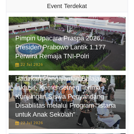
Event Terdekat
Pimpin Upacara Praspa 2026,
Presiden Prabowo Lantik 1.177
Perwira Remaja TNI-Polri
22 Jul 2026
Hadirkan Pengalaman Belajar
Inklusif, Kemensetneg Terima
Kunjungan Siswa Penyandang
Disabilitas melalui Program “Istana
untuk Anak Sekolah”
22 Jul 2026