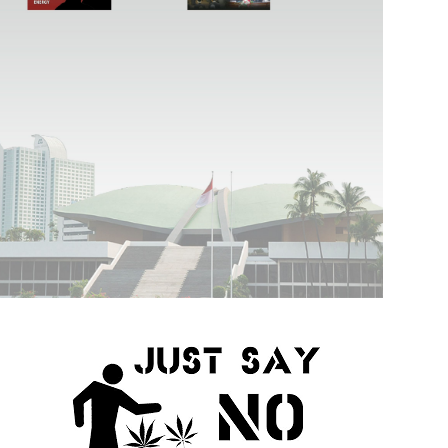
Presiden Prabowo Beri Arahan Terkait Peningkatan Kesejahteraan dan Pembinaan Atlet Nasional