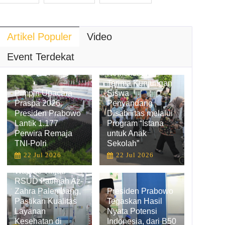
Artikel Populer
Video
Hadirkan
Pengalaman
Event Terdekat
Belajar Inklusif,
Kemensetneg
Terima Kunjungan
Pimpin Upacara
Siswa
Praspa 2026,
Penyandang
Presiden Prabowo
Disabilitas melalui
Lantik 1.177
Program “Istana
Perwira Remaja
untuk Anak
TNI-Polri
Sekolah”
22 Jul 2026
22 Jul 2026
Wapres Tinjau
RSUD Fatimah Az-
Zahra Palembang,
Presiden Prabowo
Pastikan Kualitas
Tegaskan Hasil
Layanan
Nyata Potensi
Kesehatan di
Indonesia, dari B50