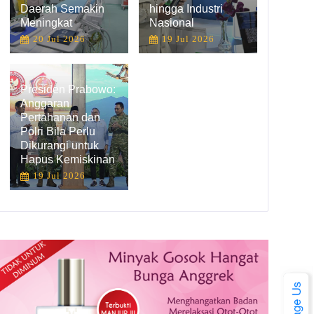
Daerah Semakin
hingga Industri
Meningkat
Nasional
20 Jul 2026
19 Jul 2026
Presiden Prabowo:
Anggaran
Pertahanan dan
Polri Bila Perlu
Dikurangi untuk
Hapus Kemiskinan
19 Jul 2026