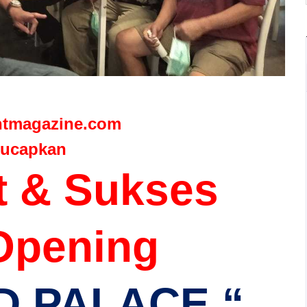
ntmagazine.com
ucapkan
t & Sukses
Opening
D PALACE “