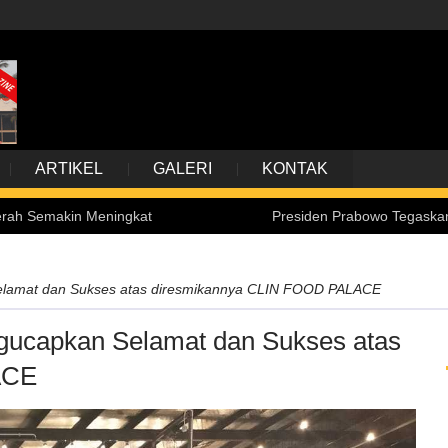
ARTIKEL
GALERI
KONTAK
 Meningkat
Presiden Prabowo Tegaskan Hasil Nyata Po
elamat dan Sukses atas diresmikannya CLIN FOOD PALACE
gucapkan Selamat dan Sukses atas
ACE