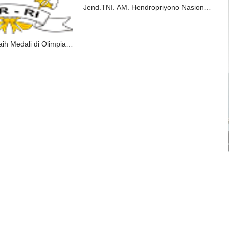
Jend.TNI. AM. Hendropriyono Nasionalis Sejati
RI Pecah Telur Raih Medali di Olimpiade Paris, Puan: Indonesia Bisa!