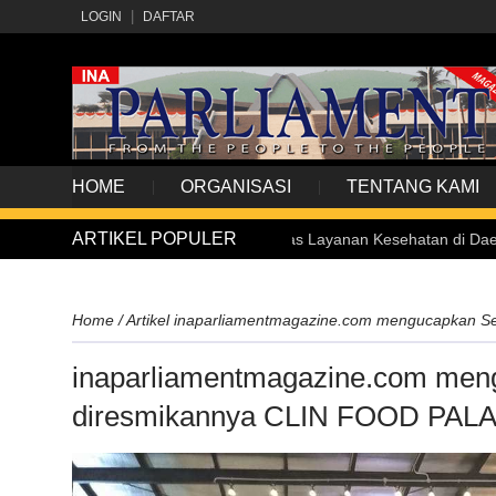
LOGIN
DAFTAR
HOME
ORGANISASI
TENTANG KAMI
ARTIKEL POPULER
Palembang, Pastikan Kualitas Layanan Kesehatan di Daerah Semakin
Home
/
Artikel
inaparliamentmagazine.com mengucapkan S
inaparliamentmagazine.com men
diresmikannya CLIN FOOD PAL