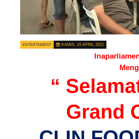
KAMIS, 15 APRIL 2021
ENTERTAIMENT
Inaparliame
Meng
“ Selama
Grand 
CLIN FOO