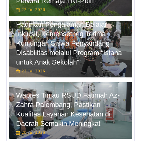
Perwira Remaja TNI-Polri
22 Jul 2026
Hadirkan Pengalaman Belajar
Inklusif, Kemensetneg Terima
Kunjungan Siswa Penyandang
Disabilitas melalui Program “Istana
untuk Anak Sekolah”
22 Jul 2026
Wapres Tinjau RSUD Fatimah Az-
Zahra Palembang, Pastikan
Kualitas Layanan Kesehatan di
Daerah Semakin Meningkat
20 Jul 2026