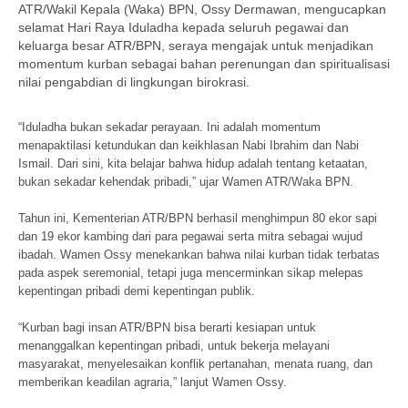
ATR/Wakil Kepala (Waka) BPN, Ossy Dermawan, mengucapkan
selamat Hari Raya Iduladha kepada seluruh pegawai dan
keluarga besar ATR/BPN, seraya mengajak untuk menjadikan
momentum kurban sebagai bahan perenungan dan spiritualisasi
nilai pengabdian di lingkungan birokrasi.
“Iduladha bukan sekadar perayaan. Ini adalah momentum
menapaktilasi ketundukan dan keikhlasan Nabi Ibrahim dan Nabi
Ismail. Dari sini, kita belajar bahwa hidup adalah tentang ketaatan,
bukan sekadar kehendak pribadi,” ujar Wamen ATR/Waka BPN.
Tahun ini, Kementerian ATR/BPN berhasil menghimpun 80 ekor sapi
dan 19 ekor kambing dari para pegawai serta mitra sebagai wujud
ibadah. Wamen Ossy menekankan bahwa nilai kurban tidak terbatas
pada aspek seremonial, tetapi juga mencerminkan sikap melepas
kepentingan pribadi demi kepentingan publik.
“Kurban bagi insan ATR/BPN bisa berarti kesiapan untuk
menanggalkan kepentingan pribadi, untuk bekerja melayani
masyarakat, menyelesaikan konflik pertanahan, menata ruang, dan
memberikan keadilan agraria,” lanjut Wamen Ossy.