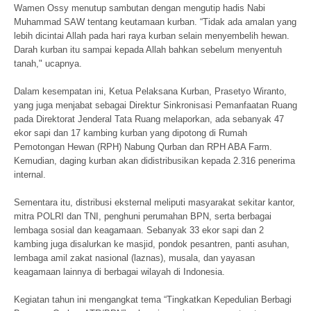
Wamen Ossy menutup sambutan dengan mengutip hadis Nabi
Muhammad SAW tentang keutamaan kurban. “Tidak ada amalan yang
lebih dicintai Allah pada hari raya kurban selain menyembelih hewan.
Darah kurban itu sampai kepada Allah bahkan sebelum menyentuh
tanah," ucapnya.
Dalam kesempatan ini, Ketua Pelaksana Kurban, Prasetyo Wiranto,
yang juga menjabat sebagai Direktur Sinkronisasi Pemanfaatan Ruang
pada Direktorat Jenderal Tata Ruang melaporkan, ada sebanyak 47
ekor sapi dan 17 kambing kurban yang dipotong di Rumah
Pemotongan Hewan (RPH) Nabung Qurban dan RPH ABA Farm.
Kemudian, daging kurban akan didistribusikan kepada 2.316 penerima
internal.
Sementara itu, distribusi eksternal meliputi masyarakat sekitar kantor,
mitra POLRI dan TNI, penghuni perumahan BPN, serta berbagai
lembaga sosial dan keagamaan. Sebanyak 33 ekor sapi dan 2
kambing juga disalurkan ke masjid, pondok pesantren, panti asuhan,
lembaga amil zakat nasional (laznas), musala, dan yayasan
keagamaan lainnya di berbagai wilayah di Indonesia.
Kegiatan tahun ini mengangkat tema “Tingkatkan Kepedulian Berbagi