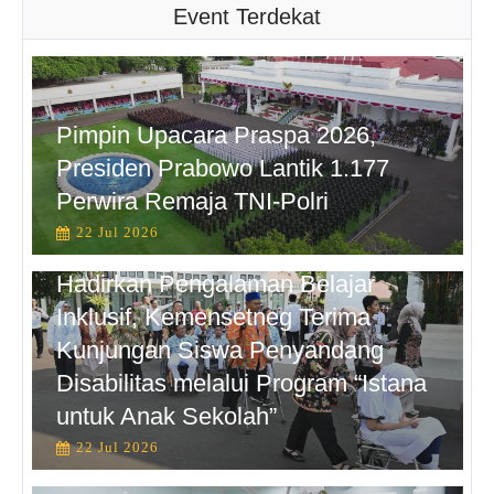
Event Terdekat
Pimpin Upacara Praspa 2026,
Presiden Prabowo Lantik 1.177
Perwira Remaja TNI-Polri
22 Jul 2026
Hadirkan Pengalaman Belajar
Inklusif, Kemensetneg Terima
Kunjungan Siswa Penyandang
Disabilitas melalui Program “Istana
untuk Anak Sekolah”
22 Jul 2026