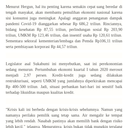
Menurut Hergun, hal itu penting karena semakin cepat uang beredar di
tengah masyakat, akan membantu pemulihan ekonomi nasional karena
sisi konsumsi juga meningkat. Apalagi anggaran penanganan dampak
pandemi Covid-19 dianggarkan sebesar Rp 686,2 triliun. Rinciannya,
bidang kesehatan Rp 87,55 triliun, perlindungan sosial Rp 203,90
triliun, UMKM Rp 123,46 triliun, dan insentif usaha Rp 120,61 triliun.
Sementara sektoral kementerian/lembaga dan Pemda Rp106,11 triliun
serta pembiayaan korporasi Rp 44,57 triliun.
Legislator asal Sukabumi ini menyebutkan, saat ini perekonomian
sedang menurun. Pertumbuhan ekonomi kuartal I tahun 2020 merosot
menjadi 2,97 persen. Kredit-kredit juga sedang dilakukan
restrukturisasi, seperti UMKM yang jumlahnya diperkirakan mencapai
Rp 400-500 triliun. Jadi, situasi perbankan hari-hari ini sensitif baik
terhadap likuiditas maupun kualitas kredit.
“Krisis kali ini berbeda dengan krisis-krisis sebelumnya. Namun yang
namanya perilaku pemilik uang tetap sama. Air mengalir ke tempat
yang lebih rendah. Nasabah pastinya akan memilih bank dengan risiko
lebih kecil," jelasnya. Menurutnya, krisis bukan tidak mungkin terulang