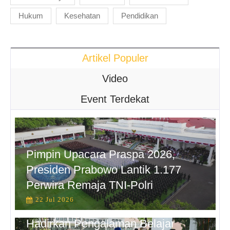
Hukum
Kesehatan
Pendidikan
Artikel Populer
Video
Event Terdekat
Pimpin Upacara Praspa 2026,
Presiden Prabowo Lantik 1.177
Perwira Remaja TNI-Polri
22 Jul 2026
Hadirkan Pengalaman Belajar