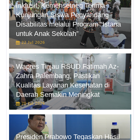
Inklusif, Kemensetneg Terima
Kunjungan Siswa Penyandang
Disabilitas melalui Program “Istana
untuk Anak Sekolah”
22 Jul 2026
Wapres Tinjau RSUD Fatimah Az-
Zahra Palembang, Pastikan
Kualitas Layanan Kesehatan di
Daerah Semakin Meningkat
20 Jul 2026
Presiden Prabowo Tegaskan Hasil