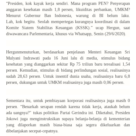
“Presiden,
kok
kayak
kerja sendiri. Mana program PEN? Penyerapan
anggaran kesehatan masih 1,8 persen, likuiditas perbankan, UMKM?
Menurut Gubernur Ban Indonesia, warung di BI belum laku.
Lah,
kok
begitu. Seolah mempertegas kurangnya koordinasi di dalam
Komite Siatem Stabilitas Keuangan (KSSK).” ucap Hergun, saat
diwawancara
Parlementaria
, khusus via Whatsapp, Senin (29/6/2020).
Hergunmenuturkan, berdasarkan penjelasan Menteri Keuangan Sri
Mulyani Indrawati pada 16 Juni lalu di media, stimulus bidang
kesehatan yang dianggarkan sekitar Rp 75 triliun baru terealisasi 1,54
persen. Kemudian, stimulus di bidang perlindungan sosial, realisasinya
sudah 28,63 persen. Untuk insentif dunia usaha, realisasinya baru 6,8
persen, dukungan untuk UMKM realisasinya juga masih 0,06 persen.
Sementara itu, untuk pembiayaan korporasi realisasinya juga masih 0
persen. “Benarkah serapan rendah karena tidak kerja, ataukah belum
ada uangnya?" tukas politikus Partai Gerindra ini. Diketahui, Presiden
Jokowi juga menginstruksikan supaya belanja-belanja di kementerian
yang dilaporkan masih biasa-biasa saja segera dikeluarkan dan
dibelanjakan secepat-cepatnya.