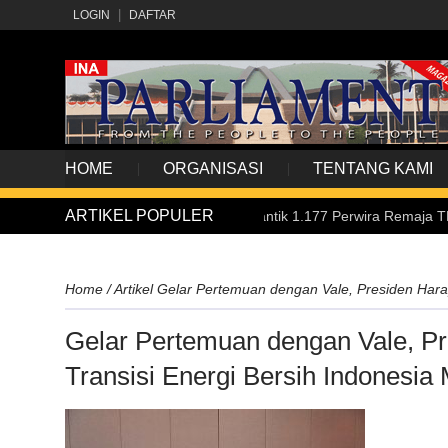
LOGIN
DAFTAR
HOME
ORGANISASI
TENTANG KAMI
ARTIKEL POPULER
spa 2026, Presiden Prabowo Lantik 1.177 Perwira Remaja TNI-Polri
Home
/
Artikel
Gelar Pertemuan dengan Vale, Presiden Harap
Gelar Pertemuan dengan Vale, P
Transisi Energi Bersih Indonesia