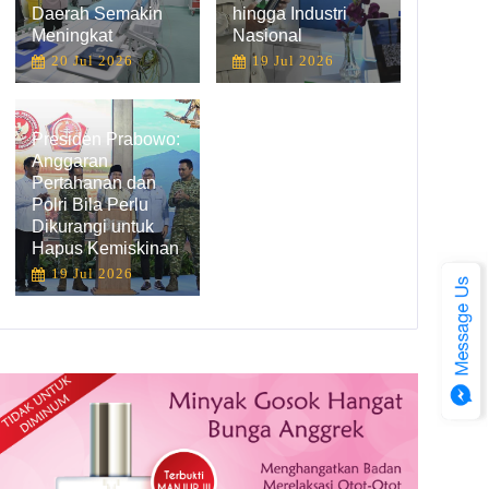
Daerah Semakin
hingga Industri
Meningkat
Nasional
20 Jul 2026
19 Jul 2026
Presiden Prabowo:
Anggaran
Pertahanan dan
Jadi Negara Mitra di Hannover Messe 2020, Indonesia Akan Pamer Kemampuan Industri 4.0 Sumber: https://setkab.go.id/jadi-negara-mitra-di-hannover-messe-2020-indonesia-akan-pamer-kemampuan-industri-4-0
Polri Bila Perlu
Dikurangi untuk
Hapus Kemiskinan
19 Jul 2026