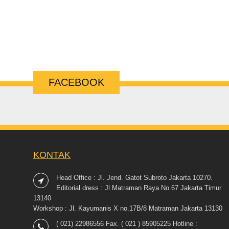
FACEBOOK
KONTAK
Head Office : Jl. Jend. Gatot Subroto Jakarta 10270.
Editorial dress : Jl Matraman Raya No.67 Jakarta Timur
13140
Workshop : Jl. Kayumanis X no.17B/8 Matraman Jakarta 13130
( 021) 22986556 Fax. ( 021 ) 85905225 Hotline :