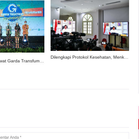
Dilengkapi Protokol Kesehatan, Menko Perekonomian: Kajian ‘New Era’ Ditargetkan Selesai Dua Minggu
MenKopUKM: Lewat Garda Transfumi, Usaha Mikro Harus Bisa Bikin Business Plan