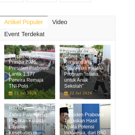
Artikel Populer
Video
Hadirkan
Pengalaman
Event Terdekat
Belajar Inklusif,
Kemensetneg
Terima Kunjungan
Pimpin Upacara
Siswa
Praspa 2026,
Penyandang
Presiden Prabowo
Disabilitas melalui
Lantik 1.177
Program “Istana
Perwira Remaja
untuk Anak
TNI-Polri
Sekolah”
22 Jul 2026
22 Jul 2026
Wapres Tinjau
RSUD Fatimah Az-
Zahra Palembang,
Presiden Prabowo
Pastikan Kualitas
Tegaskan Hasil
Layanan
Nyata Potensi
Kesehatan di
Indonesia, dari B50