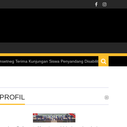
erima Kunjungan Siswa Penyandang Disabilitas melalui Program “Istan
PROFIL
ina parliament
magazine