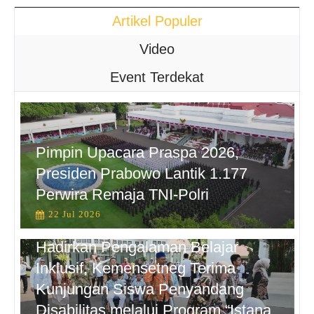
Artikel Populer
Video
Event Terdekat
Pimpin Upacara Praspa 2026,
Presiden Prabowo Lantik 1.177
Perwira Remaja TNI-Polri
22 Jul 2026
Hadirkan Pengalaman Belajar
Inklusif, Kemensetneg Terima
Kunjungan Siswa Penyandang
Disabilitas melalui Program “Istana