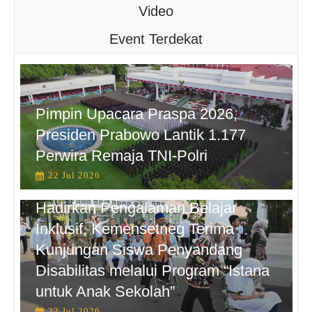
Video
Event Terdekat
Pimpin Upacara Praspa 2026,
Presiden Prabowo Lantik 1.177
Perwira Remaja TNI-Polri
22 Jul 2026
Hadirkan Pengalaman Belajar
Inklusif, Kemensetneg Terima
Kunjungan Siswa Penyandang
Disabilitas melalui Program “Istana
untuk Anak Sekolah”
22 Jul 2026