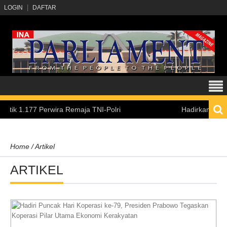
LOGIN
DAFTAR
7 Perwira Remaja TNI-Polri
Hadirkan Pengalaman Be
Home
/
Artikel
ARTIKEL