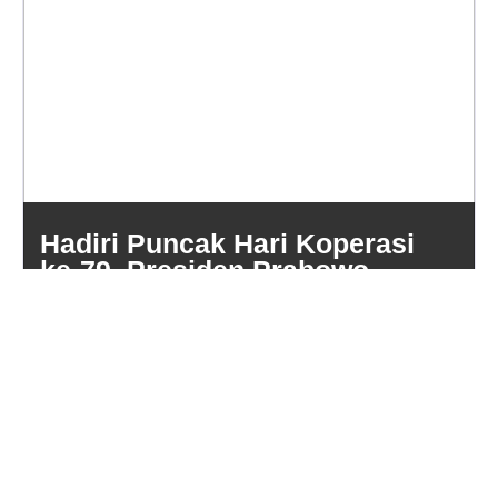
Hadiri Puncak Hari Koperasi
ke-79, Presiden Prabowo
Tegaskan Koperasi Pilar
Utama Ekonomi Kerakyatan
Jul
13
2026