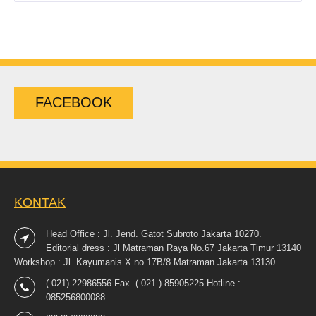
FACEBOOK
KONTAK
Head Office : Jl. Jend. Gatot Subroto Jakarta 10270.
Editorial dress : Jl Matraman Raya No.67 Jakarta Timur 13140
Workshop : Jl. Kayumanis X no.17B/8 Matraman Jakarta 13130
( 021) 22986556 Fax. ( 021 ) 85905225 Hotline :
085256800088