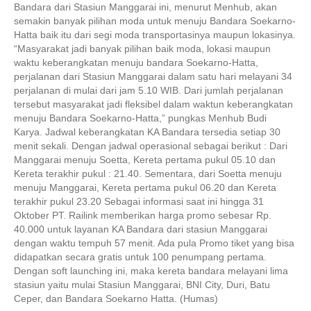
Bandara dari Stasiun Manggarai ini, menurut Menhub, akan
semakin banyak pilihan moda untuk menuju Bandara Soekarno-
Hatta baik itu dari segi moda transportasinya maupun lokasinya.
“Masyarakat jadi banyak pilihan baik moda, lokasi maupun
waktu keberangkatan menuju bandara Soekarno-Hatta,
perjalanan dari Stasiun Manggarai dalam satu hari melayani 34
perjalanan di mulai dari jam 5.10 WIB. Dari jumlah perjalanan
tersebut masyarakat jadi fleksibel dalam waktun keberangkatan
menuju Bandara Soekarno-Hatta,” pungkas Menhub Budi
Karya. Jadwal keberangkatan KA Bandara tersedia setiap 30
menit sekali. Dengan jadwal operasional sebagai berikut : Dari
Manggarai menuju Soetta, Kereta pertama pukul 05.10 dan
Kereta terakhir pukul : 21.40. Sementara, dari Soetta menuju
menuju Manggarai, Kereta pertama pukul 06.20 dan Kereta
terakhir pukul 23.20 Sebagai informasi saat ini hingga 31
Oktober PT. Railink memberikan harga promo sebesar Rp.
40.000 untuk layanan KA Bandara dari stasiun Manggarai
dengan waktu tempuh 57 menit. Ada pula Promo tiket yang bisa
didapatkan secara gratis untuk 100 penumpang pertama.
Dengan soft launching ini, maka kereta bandara melayani lima
stasiun yaitu mulai Stasiun Manggarai, BNI City, Duri, Batu
Ceper, dan Bandara Soekarno Hatta. (Humas)