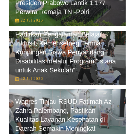
Presiden Prabowo Lantik 1.177
Perwira Remaja TNI-Polri
22 Jul 2026
Hadirkan Pengalaman Belajar
Inklusif, Kemensetneg Terima
Kunjungan Siswa Penyandang
Disabilitas melalui Program “Istana
untuk Anak Sekolah”
22 Jul 2026
Wapres Tinjau RSUD Fatimah Az-
Zahra Palembang, Pastikan
Kualitas Layanan Kesehatan di
Daerah Semakin Meningkat