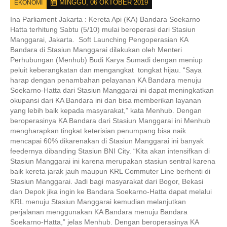
MINGGU, 06 OKTOBER 2019
EKONOMI
Ina Parliament Jakarta :
Kereta Api (KA) Bandara Soekarno
Hatta terhitung Sabtu (5/10) mulai beroperasi dari Stasiun
Manggarai, Jakarta. Soft Launching Pengoperasian KA
Bandara di Stasiun Manggarai dilakukan oleh Menteri
Perhubungan (Menhub) Budi Karya Sumadi dengan meniup
peluit keberangkatan dan mengangkat tongkat hijau. “Saya
harap dengan penambahan pelayanan KA Bandara menuju
Soekarno-Hatta dari Stasiun Manggarai ini dapat meningkatkan
okupansi dari KA Bandara ini dan bisa memberikan layanan
yang lebih baik kepada masyarakat,” kata Menhub. Dengan
beroperasinya KA Bandara dari Stasiun Manggarai ini Menhub
mengharapkan tingkat keterisian penumpang bisa naik
mencapai 60% dikarenakan di Stasiun Manggarai ini banyak
feedernya dibanding Stasiun BNI City. “Kita akan intensifkan di
Stasiun Manggarai ini karena merupakan stasiun sentral karena
baik kereta jarak jauh maupun KRL Commuter Line berhenti di
Stasiun Manggarai. Jadi bagi masyarakat dari Bogor, Bekasi
dan Depok jika ingin ke Bandara Soekarno-Hatta dapat melalui
KRL menuju Stasiun Manggarai kemudian melanjutkan
perjalanan menggunakan KA Bandara menuju Bandara
Soekarno-Hatta,” jelas Menhub. Dengan beroperasinya KA