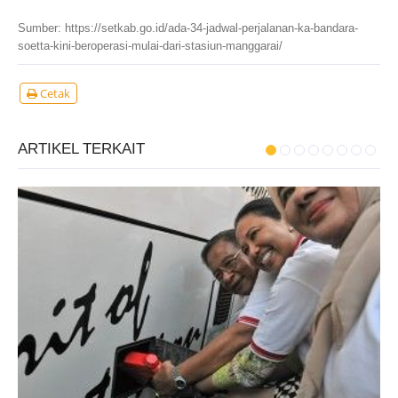
Sumber:
https://setkab.go.id/ada-34-jadwal-perjalanan-ka-bandara-
soetta-kini-beroperasi-mulai-dari-stasiun-manggarai/
Cetak
ARTIKEL TERKAIT