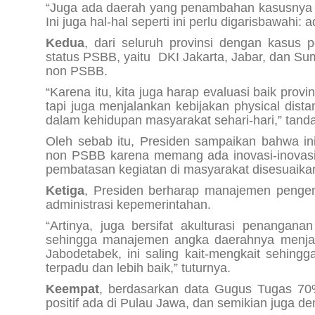
“Juga ada daerah yang penambahan kasusnya 
Ini juga hal-hal seperti ini perlu digarisbawahi:
Kedua
, dari seluruh provinsi dengan kasus 
status PSBB, yaitu DKI Jakarta, Jabar, dan Su
non PSBB.
“Karena itu, kita juga harap evaluasi baik pr
tapi juga menjalankan kebijakan
physical dista
dalam kehidupan masyarakat sehari-hari,” tand
Oleh sebab itu, Presiden sampaikan bahwa i
non PSBB karena memang ada inovasi-inovasi
pembatasan kegiatan di masyarakat disesuaika
Ketiga
, Presiden berharap manajemen pengend
administrasi kepemerintahan.
“Artinya, juga bersifat akulturasi penanga
sehingga manajemen angka daerahnya menjadi
Jabodetabek, ini saling kait-mengkait sehingg
terpadu dan lebih baik,” tuturnya.
Keempat
, berdasarkan data Gugus Tugas 70%
positif ada di Pulau Jawa, dan semikian juga d