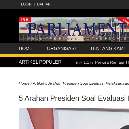
LOGIN
DAFTAR
HOME
ORGANISASI
TENTANG KAMI
ARTIKEL POPULER
026, Presiden Prabowo Lantik 1.177 Perwira Remaja TNI-Polri
Home
/
Artikel
5 Arahan Presiden Soal Evaluasi Pelaksanaa
5 Arahan Presiden Soal Evaluas