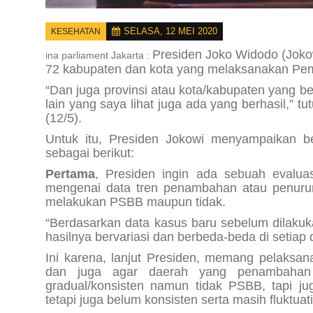
SELASA, 12 MEI 2020
KESEHATAN
Presiden Joko Widodo (Joko
ina parliament Jakarta :
72 kabupaten dan kota yang melaksanakan Pem
“Dan juga provinsi atau kota/kabupaten yang 
lain yang saya lihat juga ada yang berhasil,” 
(12/5).
Untuk itu, Presiden Jokowi menyampaikan be
sebagai berikut:
Pertama
, Presiden ingin ada sebuah evaluas
mengenai data tren penambahan atau penuruna
melakukan PSBB maupun tidak.
“Berdasarkan data kasus baru sebelum dilaku
hasilnya bervariasi dan berbeda-beda di setiap
Ini karena, lanjut Presiden, memang pelaksan
dan juga agar daerah yang penambahan
gradual/konsisten namun tidak PSBB, tapi 
tetapi juga belum konsisten serta masih fluktuati