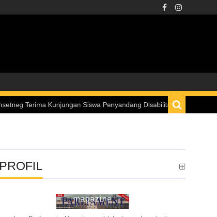
a Kunjungan Siswa Penyandang Disabilitas melalui Program “Istana un
PROFIL
ina parliament
magazine