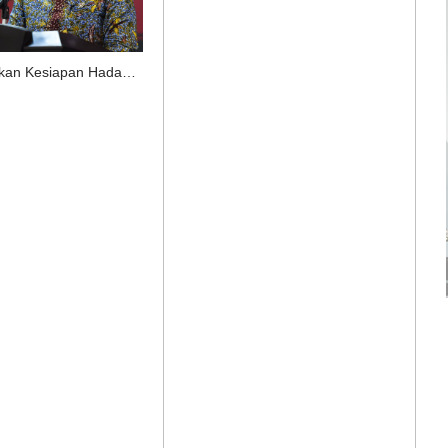
Pemerintah Pastikan Kesiapan Hadapi Puncak Kasus COVID-19 Pasca Libur Lebaran