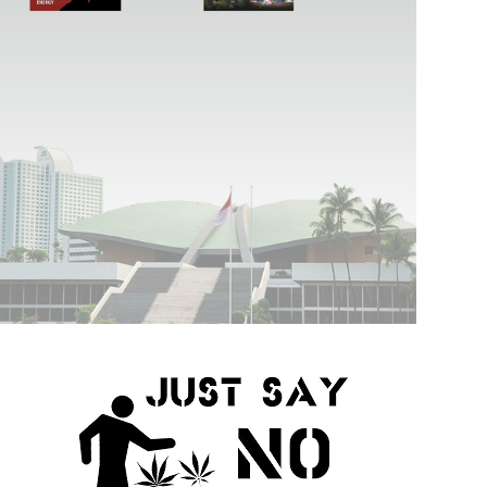
Kemenkes: Biaya RT-PCR dengan Hasil Cepat Tidak Boleh Lampaui Tarif Tertinggi