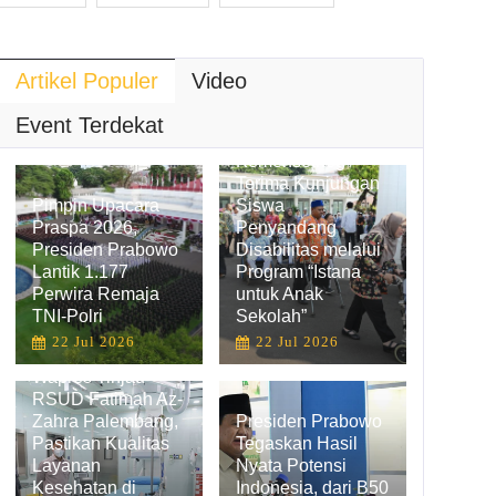
Artikel Populer
Video
Hadirkan
Pengalaman
Event Terdekat
Belajar Inklusif,
Kemensetneg
Terima Kunjungan
Pimpin Upacara
Siswa
Praspa 2026,
Penyandang
Presiden Prabowo
Disabilitas melalui
Lantik 1.177
Program “Istana
Perwira Remaja
untuk Anak
TNI-Polri
Sekolah”
22 Jul 2026
22 Jul 2026
Wapres Tinjau
RSUD Fatimah Az-
Zahra Palembang,
Presiden Prabowo
Pastikan Kualitas
Tegaskan Hasil
Layanan
Nyata Potensi
Kesehatan di
Indonesia, dari B50