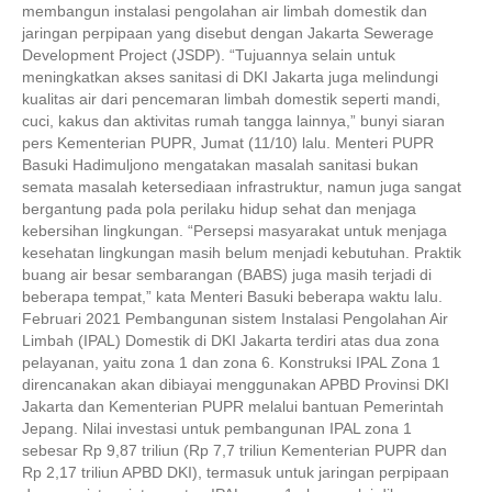
membangun instalasi pengolahan air limbah domestik dan
jaringan perpipaan yang disebut dengan Jakarta Sewerage
Development Project (JSDP). “Tujuannya selain untuk
meningkatkan akses sanitasi di DKI Jakarta juga melindungi
kualitas air dari pencemaran limbah domestik seperti mandi,
cuci, kakus dan aktivitas rumah tangga lainnya,” bunyi siaran
pers Kementerian PUPR, Jumat (11/10) lalu. Menteri PUPR
Basuki Hadimuljono mengatakan masalah sanitasi bukan
semata masalah ketersediaan infrastruktur, namun juga sangat
bergantung pada pola perilaku hidup sehat dan menjaga
kebersihan lingkungan. “Persepsi masyarakat untuk menjaga
kesehatan lingkungan masih belum menjadi kebutuhan. Praktik
buang air besar sembarangan (BABS) juga masih terjadi di
beberapa tempat,” kata Menteri Basuki beberapa waktu lalu.
Februari 2021 Pembangunan sistem Instalasi Pengolahan Air
Limbah (IPAL) Domestik di DKI Jakarta terdiri atas dua zona
pelayanan, yaitu zona 1 dan zona 6. Konstruksi IPAL Zona 1
direncanakan akan dibiayai menggunakan APBD Provinsi DKI
Jakarta dan Kementerian PUPR melalui bantuan Pemerintah
Jepang. Nilai investasi untuk pembangunan IPAL zona 1
sebesar Rp 9,87 triliun (Rp 7,7 triliun Kementerian PUPR dan
Rp 2,17 triliun APBD DKI), termasuk untuk jaringan perpipaan