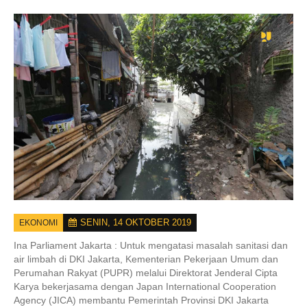
SENIN, 14 OKTOBER 2019
EKONOMI
Ina Parliament Jakarta :
Untuk mengatasi masalah sanitasi dan
air limbah di DKI Jakarta, Kementerian Pekerjaan Umum dan
Perumahan Rakyat (PUPR) melalui Direktorat Jenderal Cipta
Karya bekerjasama dengan Japan International Cooperation
Agency (JICA) membantu Pemerintah Provinsi DKI Jakarta