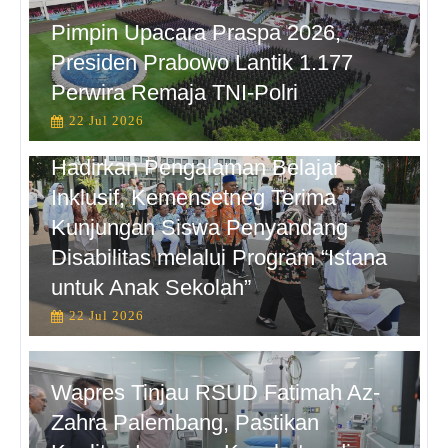
Pimpin Upacara Praspa 2026,
Presiden Prabowo Lantik 1.177
Perwira Remaja TNI-Polri
22 Jul 2026
Hadirkan Pengalaman Belajar
Inklusif, Kemensetneg Terima
Kunjungan Siswa Penyandang
Disabilitas melalui Program “Istana
untuk Anak Sekolah”
22 Jul 2026
Wapres Tinjau RSUD Fatimah Az-
Zahra Palembang, Pastikan