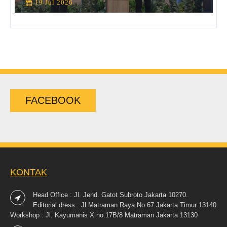
19 Jul 2026
FACEBOOK
KONTAK
Head Office : Jl. Jend. Gatot Subroto Jakarta 10270.
Editorial dress : Jl Matraman Raya No.67 Jakarta Timur 13140
Workshop : Jl. Kayumanis X no.17B/8 Matraman Jakarta 13130