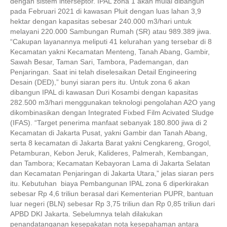
dengan sistem interseptor. IPAL zona 1 akan mulai dibangun
pada Februari 2021 di kawasan Pluit dengan luas lahan 3,9
hektar dengan kapasitas sebesar 240.000 m3/hari untuk
melayani 220.000 Sambungan Rumah (SR) atau 989.389 jiwa.
“Cakupan layanannya meliputi 41 kelurahan yang tersebar di 8
Kecamatan yakni Kecamatan Menteng, Tanah Abang, Gambir,
Sawah Besar, Taman Sari, Tambora, Pademangan, dan
Penjaringan. Saat ini telah diselesaikan Detail Engineering
Desain (DED),” bunyi siaran pers itu. Untuk zona 6 akan
dibangun IPAL di kawasan Duri Kosambi dengan kapasitas
282.500 m3/hari menggunakan teknologi pengolahan A2O yang
dikombinasikan dengan Integrated Fixbed Film Acivated Sludge
(IFAS). “Target penerima manfaat sebanyak 180.800 jiwa di 2
Kecamatan di Jakarta Pusat, yakni Gambir dan Tanah Abang,
serta 8 kecamatan di Jakarta Barat yakni Cengkareng, Grogol,
Petamburan, Kebon Jeruk, Kalideres, Palmerah, Kembangan,
dan Tambora; Kecamatan Kebayoran Lama di Jakarta Selatan
dan Kecamatan Penjaringan di Jakarta Utara,” jelas siaran pers
itu. Kebutuhan biaya Pembangunan IPAL zona 6 diperkirakan
sebesar Rp 4,6 triliun berasal dari Kementerian PUPR, bantuan
luar negeri (BLN) sebesar Rp 3,75 triliun dan Rp 0,85 triliun dari
APBD DKI Jakarta. Sebelumnya telah dilakukan
penandatanganan kesepakatan nota kesepahaman antara